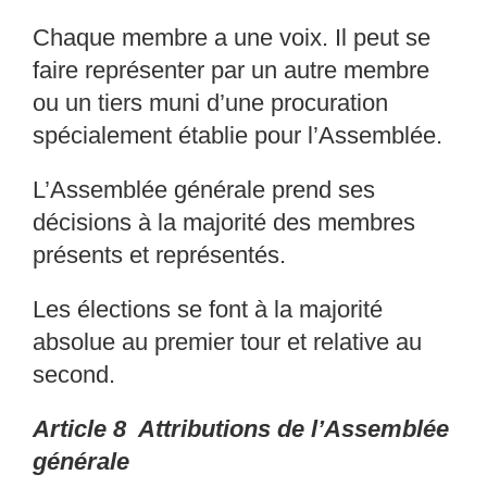
Chaque membre a une voix. Il peut se
faire représen
ter par un autre membre
ou un tiers muni
d’une procuration
spécialement établie pour l’Assem
blée.
L’Assemblée générale prend ses
décisions à la major
ité des membres
présents et représentés.
Les élections se font à la majorité
absolue au prem
ier tour et relative au
second.
Article 8 Attributions de l
’
Assembl
é
e
g
é
n
é
rale