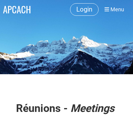
APCACH
Login
Menu
Réunions -
Meetings